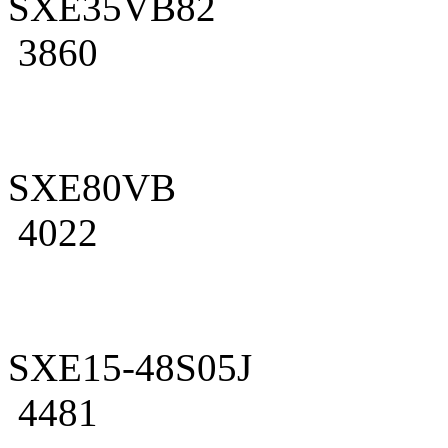
SXE35VB82
3860
SXE80VB
4022
SXE15-48S05J
4481