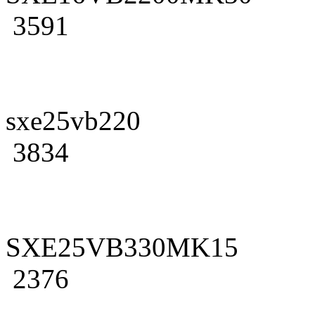
3591
sxe25vb220
3834
SXE25VB330MK15
2376