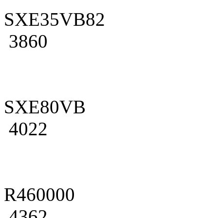
SXE35VB82
3860
SXE80VB
4022
R460000
4362