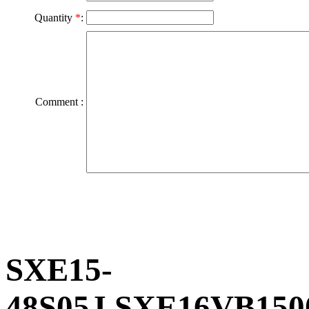
Quantity
*
:
Comment :
SXE15-
48S05J,SXE16VB15