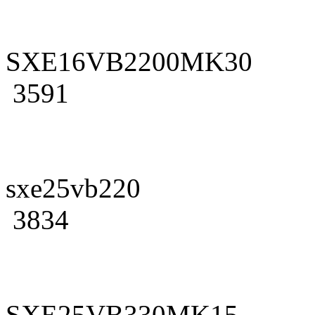
SXE16VB2200MK30
3591
sxe25vb220
3834
SXE25VB330MK15