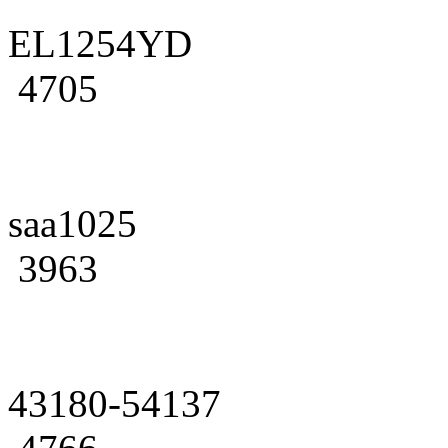
EL1254YD
4705
saa1025
3963
43180-54137