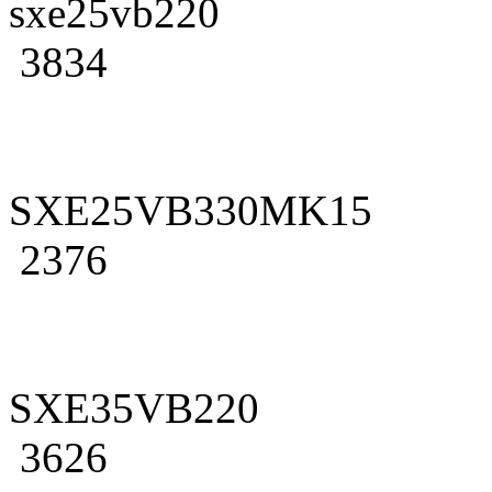
sxe25vb220
3834
SXE25VB330MK15
2376
SXE35VB220
3626