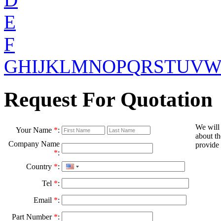
E
F
G
H
I
J
K
L
M
N
O
P
Q
R
S
T
U
V
Request For Quotation
We will
Your Name
*
:
about th
Company Name
provide 
*
:
Country
*
:
Tel
*
:
Email
*
:
Part Number
*
: