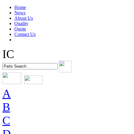
Home
News
About Us
Quality
Quote
Contact Us
IC
A
B
C
D