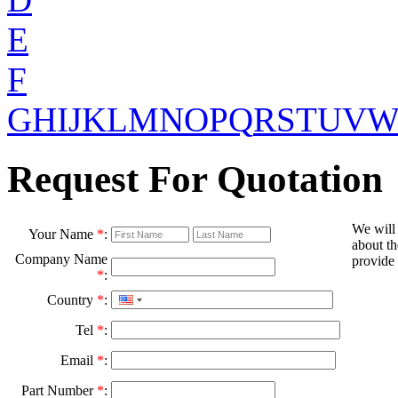
E
F
G
H
I
J
K
L
M
N
O
P
Q
R
S
T
U
V
Request For Quotation
We will
Your Name
*
:
about th
Company Name
provide 
*
:
Country
*
:
Tel
*
:
Email
*
:
Part Number
*
: