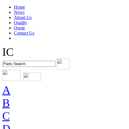
Home
News
About Us
Quality
Quote
Contact Us
IC
A
B
C
D