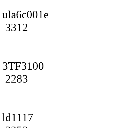
ula6c001e
3312
3TF3100
2283
ld1117