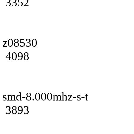
3352
z08530
4098
smd-8.000mhz-s-t
3893