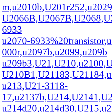
m,u2010b,U201r252,u2029
U2066B,U2067B,U2068,U20
6933
u2070-6933%20transistor,
000r,u2097b,u2099,u209b
u209b3,U21,U210,u2100,
U210B1,U21183,U21184,u
u213,U21-3118-
17,u2137b,U214,U2141,U
u214d20,u214d30,U215,u2