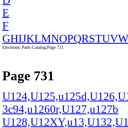
E
F
G
H
I
J
K
L
M
N
O
P
Q
R
S
T
U
V
Electronic Parts Catalog,Page 731
Page 731
U124,U125,u125d,U126,U1
3c94,u1260r,U127,u127b
U128,U12XY,u13,U132,U1