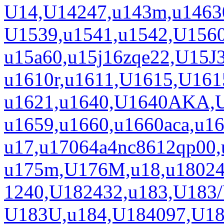
U14,U14247,u143m,u1463
U1539,u1541,u1542,U1
u15a60,u15j16zqe22,U15
u1610r,u1611,U1615,U16
u1621,u1640,U1640AKA,U
u1659,u1660,u1660aca,u1
u17,u17064a4nc8612qp00,
u175m,U176M,u18,u18024
1240,U182432,u183,U183
U183U,u184,U184097,U1