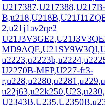
U217387,U217388,U217B
B,u218,U218B,U21J11ZQE
2,u21j1av2qe2
U21J3V3GE2,U21J3V3QE
MD9AQE,U21SY9W3QI,U2
u2223,u2223b,u2224,u222
U2270B-MFP,U227-ft3-
r,u228,u2280,u2281,u229,
u22j63,u22k250,U23,u230
U2343B,U235,U2350B,u23