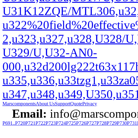
U31K12ZQE/MTL306,u32,u
u322%20field%20effective%
2,u323,u327,u328,U328/
U329/U,U32-AN0-
000,u32d200lg222t63x1
u335,u336,u33tzg1,u33z
u347,u348,u349,U350,u3
Marscomponents
About Us
Support
Quote
Privacy
Email:
info@marscompon
P691..P720
P721
P722
P723
P724
P725
P726
P727
P728
P729
P730
P731