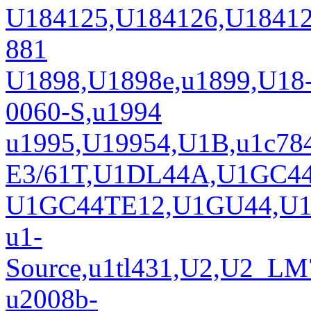
U184125,U184126,U1841
881
U1898,U1898e,u1899,U18-
0060-S,u1994
u1995,U19954,U1B,u1c78
E3/61T,U1DL44A,U1GC4
U1GC44TE12,U1GU44,U1G
u1-
Source,u1tl431,U2,U2_L
u2008b-