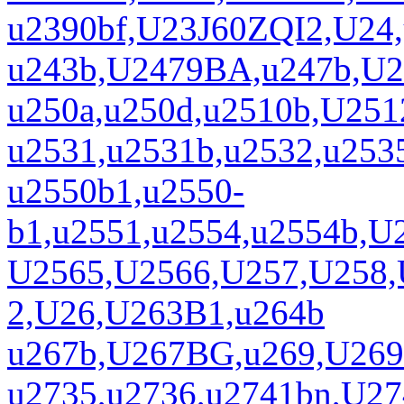
u2390bf,U23J60ZQI2,U24
u243b,U2479BA,u247b,U2
u250a,u250d,u2510b,U251
u2531,u2531b,u2532,u25
u2550b1,u2550-
b1,u2551,u2554,u2554b,U
U2565,U2566,U257,U258,
2,U26,U263B1,u264b
u267b,U267BG,u269,U269
u2735,u2736,u2741bn,U2