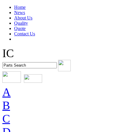
Home
News
About Us
Quality
Quote
Contact Us
IC
A
B
C
D