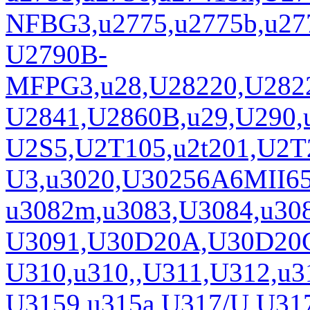
NFBG3,u2775,u2775b,u2
U2790B-
MFPG3,u28,U28220,U282
U2841,U2860B,u29,U290,u
U2S5,U2T105,u2t201,U2T2
U3,u3020,U30256A6MII65
u3082m,u3083,U3084,u30
U3091,U30D20A,U30D20
U310,u310,,U311,U312,u3
U3159,u315a,U317/U,U31