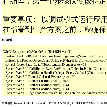
行编译；第一个步骤仅使该特定
重要事项: 以调试模式运行应
在部署到生产方案之前，应确保
堆栈跟踪:
[OleDbException (0x80040e31): 查询超时已过期]

   Baitron_Da.DBOP.OleDbDataBaseOperator.getSingle(String SQLString) i
   Baitron_Bu.ProductOp.getCount(String sqlWhere) in C:\inetpub\wwwroot
   control_footer.Page_Load(Object sender, EventArgs e) +64

   System.Web.Util.CalliHelper.EventArgFunctionCaller(IntPtr fp, Object o, 
   System.Web.Util.CalliEventHandlerDelegateProxy.Callback(Object sender,
   System.Web.UI.Control.OnLoad(EventArgs e) +99

   System.Web.UI.Control.LoadRecursive() +50

   System.Web.UI.Control.LoadRecursive() +141

   System.Web.UI.Control.LoadRecursive() +141

版本信息:
Microsoft .NET Framework 版本:2.0.50727.8000; ASP.NET 版本:2.0.50727.8001